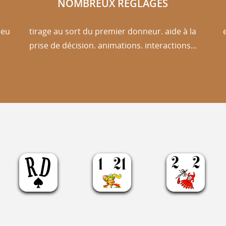
NOMBREUX RÉGLAGES
jeu
tirage au sort du premier donneur. aide à la
prise de décision. animations. interactions...